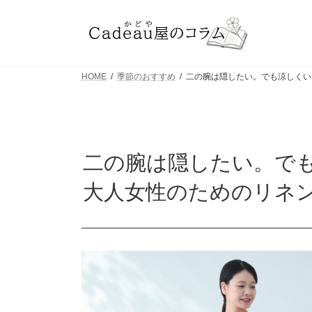
コ
ナ
ン
ビ
テ
ゲ
ン
ー
HOME
季節のおすすめ
二の腕は隠したい。でも涼しくい
ツ
シ
へ
ョ
ス
ン
キ
に
二の腕は隠したい。で
ッ
移
プ
動
大人女性のためのリネ