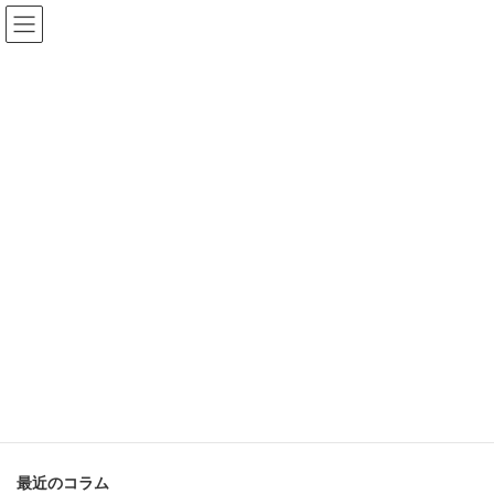
コ
ナ
ン
ビ
テ
ゲ
HOME
このサイトについて
ン
ー
ツ
シ
へ
ョ
このサイトについて
ス
ン
キ
に
このサイトについて
ッ
移
プ
動
リネンと亜麻のある暮らしを届ける、Cadeau
屋（かどや）のメディアサイト リネンのお店
Cadeau屋（かどや）が運営するこちらのサイ
トは、リネンや亜麻（あま）にまつわる暮らし
の情報を発信するメディアサイトです。 リネ
[…]
続きを読む
最近のコラム