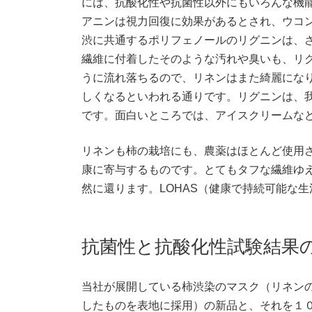
には、抗酸化性や抗菌性以外にもいろんな機
アニンは視力回復に効果があるとされ、ウコ
渋に共通するポリフェノールのリグニンは、
繊維に付着したそのような汚れや臭いも、リ
うに流れ落ちるので、リネンはまた綺麗にな
しくなるといわれる通りです。リグニンは、
です。面白いところでは、アイスクリームな
リネンも柿の栽培にも、農薬はほとんど使用
康に寄与するものです。とてもタフな繊維ゆ
然に還ります。LOHAS（健康で持続可能な
抗菌性と抗酸化性試験結果
当社が展開している柿渋染のマスク（リネンのナ
したものを表地に採用）の新品と、それを１