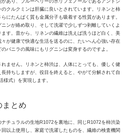
能があり、ブルーベリーのポリフェノールであるアントシ
ンのクルクミンは肝臓に良いとされています。リネンと柿
さらにたんぱく質も金属分子も吸着する性質があります。
グニンが絡め取り、そして洗濯で少しずつ剥離していくよ
ります。昔から、リネンの繊維は洗えば洗うほど白く、美
我々が健康で快適な生活を送るのに、たいへん心強い存在
どのバニラの風味にもリグニンは変身するのですよ。
されません。リネンと柿渋は、人体にとっても、優しく健
え長持ちしますが、役目を終えると、やがて分解されて自
生活様式）を実現します。
のまとめ
チュラルの生地R1072を裏地に、同じR1072を柿渋染
０回以上使用し、家庭で洗濯したものを、繊維の検査機関