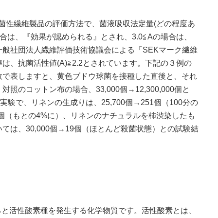
れている抗菌性繊維製品の評価方法で、菌液吸収法定量(どの程度あ
の場合は、『効果が認められる』とされ、3.0≦Aの場合は、
般社団法人繊維評価技術協議会による「SEKマーク繊維
、抗菌活性値(A)≧2.2とされています。下記の３例の
数で表しますと、黄色ブドウ球菌を接種した直後と、それ
コットン布の場合、33,000個→12,300,000個と
験で、リネンの生成りは、25,700個→251個（100分の
94個（もとの4%に）、リネンのナチュラルを柿渋染したも
は、30,000個→19個（ほとんど殺菌状態）との試験結
ると活性酸素種を発生する化学物質です。活性酸素とは、