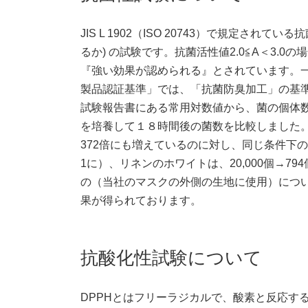
JIS L 1902（ISO 20743）で規定さ
るか) の試験です。抗菌活性値2.0≦A＜3.0
『強い効果が認められる』とされています。一
製品認証基準」では、「抗菌防臭加工」の基準は
試験報告書にある常用対数値から、菌の個体
を培養して１８時間後の菌数を比較しました。対照の
372倍にも増えているのに対し、同じ条件下の実
1に）、リネンのホワイトは、20,000個→7
の（当社のマスクの外側の生地に使用）について
果が得られております。
抗酸化性試験について
DPPHとはフリーラジカルで、酸素と反応す