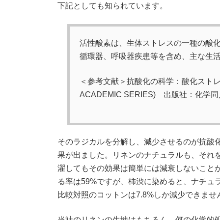
下記としても知られています。
活性酸素は、生体ストレスの一種の酸化
循環器、呼吸器疾患等を含め、主な生
＜参考文献＞抗酸化の科学：酸化ストレス
ACADEMIC SERIES) 出版社：化学
そのラジカルを分解し、減少させるのが抗酸
果が出ました。リネンのナチュラルも、それを
濯してもその効果は簡単には減衰しないこと
る率は59%ですが、柿渋に染めると、ナチュ
比較対照のコットンは7.8%しか減少できませ
当社のリネンの生地はもちろん、何の化学的