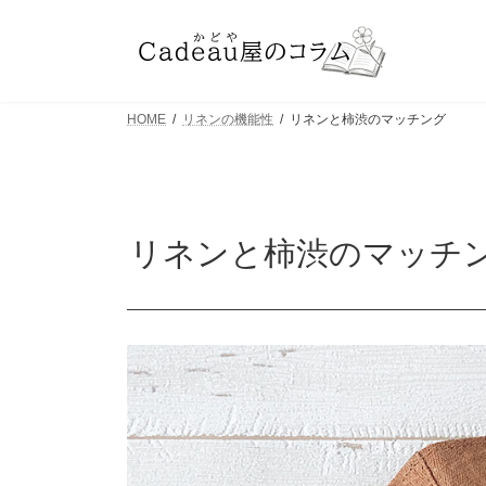
コ
ナ
ン
ビ
テ
ゲ
ン
ー
HOME
リネンの機能性
リネンと柿渋のマッチング
ツ
シ
へ
ョ
ス
ン
キ
に
リネンと柿渋のマッチ
ッ
移
プ
動