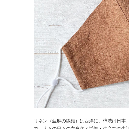
リネン（亜麻の繊維）は西洋に、柿渋は日本
で、人々の日々の衣食住と労働・生産での生