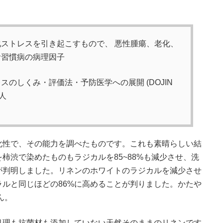
ストレスを引き起こすもので、 悪性腫瘍、老化、
活習慣病の病理因子
のしくみ・評価法・予防医学への展開 (DOJIN
同人
化性で、その能力を調べたものです。これも素晴らしい結
柿渋で染めたものもラジカルを85~88%も減少させ、洗
が判明しました。リネンのホワイトのラジカルを減少させ
ラルと同じほどの86%に高めることが判りました。かたや
ん。
処理も抗菌材も添加していない天然そのままのリネンです